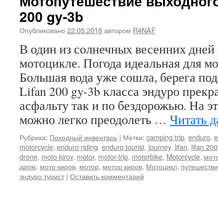
Мотопутешествие выходного 
200 gy-3b
Опубликовано
22.05.2018
автором
R4NAF
В один из солнечных весенних дней
мотоцикле. Погода идеальная для м
Большая вода уже сошла, берега по
Lifan 200 gy-3b класса эндуро прекр
асфальту так и по бездорожью. На э
можно легко преодолеть …
Читать 
Рубрика:
Походный инвентарь
|
Метки:
camping trip
,
enduro
,
e
motorcycle
,
enduro riding
,
enduro tourist
,
journey
,
lifan
,
lifan 20
drone
,
moto kirov
,
motor
,
motor-trip
,
motorbike
,
Motorcycle
,
мот
дром
,
мото киров
,
мотор
,
мотор киров
,
Мотоцикл
,
путешеств
эндуро турист
|
Оставить комментарий