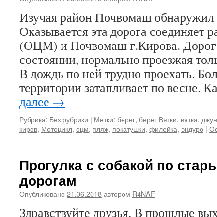
Изучая район Почвомаш обнаружил 
Оказывается эта дорога соединяет 
(ОЦМ) и Почвомаш г.Кирова. Дорог
состоянии, нормально проезжая толь
В дождь по ней трудно проехать. Б
территории затапливает по весне. К
далее
→
Рубрика:
Без рубрики
|
Метки:
берег
,
берег Вятки
,
вятка
,
джун
киров
,
Мотоцикл
,
оцм
,
пляж
,
покатушки
,
филейка
,
эндуро
|
Ос
Прогулка с собакой по ста
дорогам
Опубликовано
21.06.2018
автором
R4NAF
Здравствуйте друзья. В прошлые вы