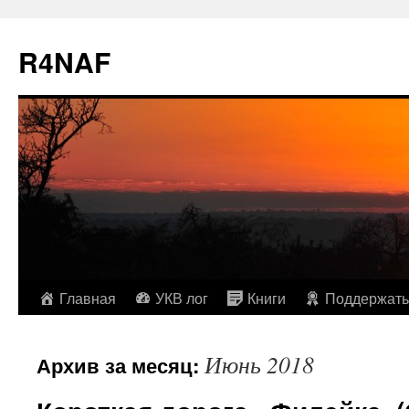
R4NAF
Перейти
Главная
УКВ лог
Книги
Поддержать
к
Июнь 2018
Архив за месяц:
содержимому