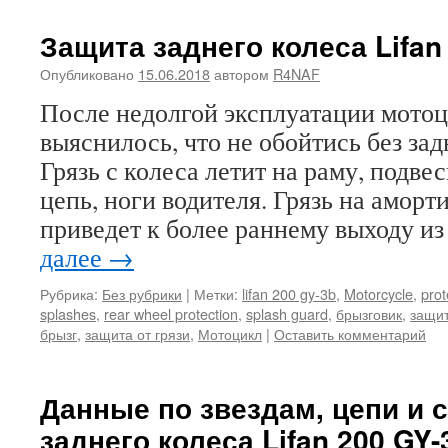
Защита заднего колеса Lifan
Опубликовано
15.06.2018
автором
R4NAF
После недолгой эксплуатации мотоц
выяснилось, что не обойтись без зад
Грязь с колеса летит на раму, подвес
цепь, ноги водителя. Грязь на аморт
приведет к более раннему выходу из
далее
→
Рубрика:
Без рубрики
|
Метки:
lifan 200 gy-3b
,
Motorcycle
,
prot
splashes
,
rear wheel protection
,
splash guard
,
брызговик
,
защит
брызг
,
защита от грязи
,
Мотоцикл
|
Оставить комментарий
Данные по звездам, цепи и 
заднего колеса Lifan 200 GY-