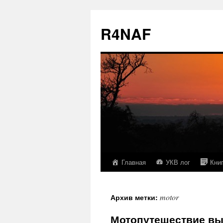
R4NAF
Главная
УКВ лог
Кни
Перейти
к
motor
Архив метки:
содержимому
Мотопутешествие вых