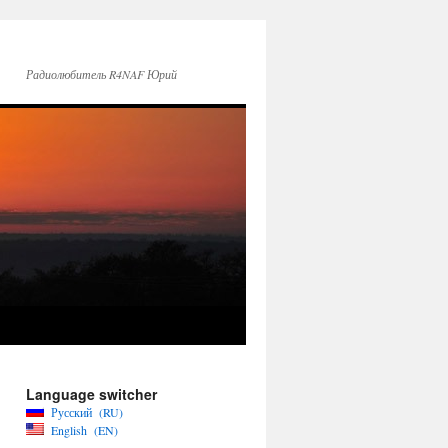
Радиолюбитель R4NAF Юрий
Language switcher
Русский
RU
English
EN