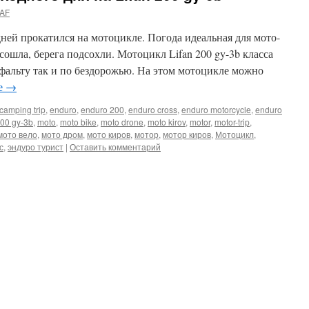
AF
ней прокатился на мотоцикле. Погода идеальная для мото-
сошла, берега подсохли. Мотоцикл Lifan 200 gy-3b класса
сфальту так и по бездорожью. На этом мотоцикле можно
ее
→
camping trip
,
enduro
,
enduro 200
,
enduro cross
,
enduro motorcycle
,
enduro
200 gy-3b
,
moto
,
moto bike
,
moto drone
,
moto kirov
,
motor
,
motor-trip
,
мото вело
,
мото дром
,
мото киров
,
мотор
,
мотор киров
,
Мотоцикл
,
с
,
эндуро турист
|
Оставить комментарий