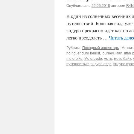
Опубликовано
22.05.2018
автором
R4N
В один из солнечных весенних д
путешествий. Большая вода уже 
эндуро прекрасно идет как по а
легко преодолеть …
Читать дал
Рубрика:
Походный инвентарь
|
Метки:
riding
,
enduro tourist
,
journey
,
lifan
,
lifan 
motorbike
,
Motorcycle
,
мото
,
мото байк
,
путешествие
,
эндуро езда
,
эндуро крос