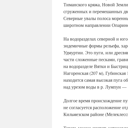
Тиманского кряжа, Новой Земли
сгруженных и перемешанных дви
Северные увалы полоса моренных
широтном направлении Опаринс
На водоразделах северной и юго
эндемичные формы рельефа, хар
Удмуртии. Это пуги, или дресв
части сложенные песками, грав
на водоразделе Вятки и Быстриц
Нагоренская (207 м), Губинская 
находится самая высокая пуга о
над урезом воды в р. Лумпун — 
Долгое время происхождение пуг
не согласуется расположение о
Кильмезском районе (Мелеклесск
Теперь можно считать установле