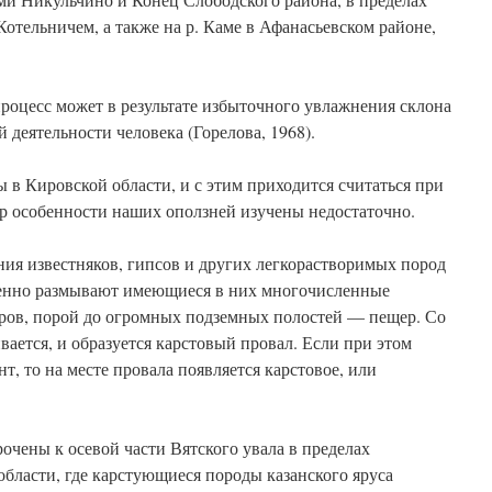
Котельничем, а также на р. Каме в Афанасьевском районе,
роцесс может в результате избыточного увлажнения склона
 деятельности человека (Горелова, 1968).
в Кировской области, и с этим приходится считаться при
ор особенности наших оползней изучены недостаточно.
ния известняков, гипсов и других легкорастворимых пород
пенно размывают имеющиеся в них многочисленные
ров, порой до огромных подземных полостей — пещер. Со
ается, и образуется карстовый провал. Если при этом
т, то на месте провала появляется карстовое, или
чены к осевой части Вятского увала в пределах
бласти, где карстующиеся породы казанского яруса