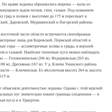
. По краям ледника образовались морены — валы из
жущимся льдом песков, глин, гальки. Под названием
 гряд и холмов с высотами до 175 м пересекает в
кий, Даровский, Мурашинский и Нагорский районы.
-восточной части области встречаются своеобразные
актерные лишь для Кировской, Пермской областей и
яные горы — ассиметричные холмы и гряды, в верхней
ием и галькой. Наиболее типичные пуги можно наблюдать
ы — Головизнинская (206 м), Федорковская (203 м),
188 м), Дресвяная (167 м). У д. Ключи Унинского района
бласти — Ключинская. Ее абсолютная высота 264 м, высота
115 м.
 объясняли деятельностью ледника. Однако с этой версией
тдельных пуг значительно южнее границы оледенения — в
ая пуга) и в Удмуртии.
нным (Петухова, 1969), что пуги — это денудационные