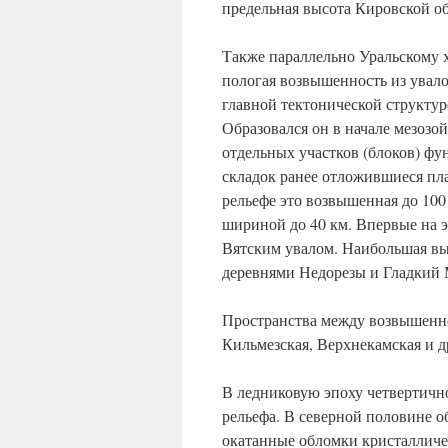
предельная высота Кировской об
Также параллельно Уральскому хр
пологая возвышенность из увал
главной тектонической структур
Образовался он в начале мезозо
отдельных участков (блоков) ф
складок ранее отложившиеся пла
рельефе это возвышенная до 10
шириной до 40 км. Впервые на э
Вятским увалом. Наибольшая вы
деревнями Недорезы и Гладкий
Пространства между возвышенн
Кильмезская, Верхнекамская и д
В ледниковую эпоху четвертичн
рельефа. В северной половине 
окатанные обломки кристалличе