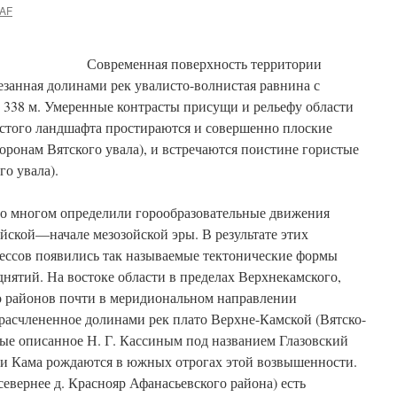
AF
Современная поверхность территории
езанная долинами рек увалисто-волнистая равнина с
 338 м. Умеренные контрасты присущи и рельефу области
стого ландшафта простираются и совершенно плоские
оронам Вятского увала), и встречаются поистине гористые
го увала).
во многом определили горообразовательные движения
йской—начале мезозойской эры. В результате этих
ессов появились так называемые тектонические формы
нятий. На востоке области в пределах Верхнекамского,
 районов почти в меридиональном направлении
расчлененное долинами рек плато Верхне-Камской (Вятско-
ые описанное Н. Г. Кассиным под названием Глазовский
 и Кама рождаются в южных отрогах этой возвышенности.
севернее д. Краснояр Афанасьевского района) есть