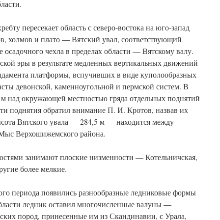
ласти.
ебту пересекает область с северо-востока на юго-запад
ов, холмов и плато — Вятский увал, соответствующий
е осадочного чехла в пределах области — Вятскому валу.
йской эры в результате медленных вертикальных движений
ундамента платформы, вспучивших в виде куполообразных
сты девонской, каменноугольной и пермской систем. В
0 м над окружающей местностью гряда отдельных поднятий
ти поднятия обратил внимание П. И. Кротов, назвав их
сота Вятского увала — 284,5 м — находится между
 Мыс Верхошижемского района.
остями занимают плоские низменности — Котельничская,
ругие более мелкие.
ого периода появились разнообразные ледниковые формы
области ледник оставил многочисленные валуны —
ских пород, принесенные им из Скандинавии, с Урала,