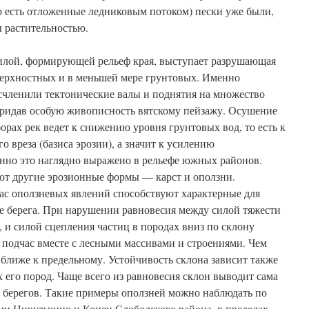
 есть отложенные ледниковым потоком) пески уже были,
ы растительностью.
илой, формирующей рельеф края, выступает разрушающая
верхностных и в меньшей мере грунтовых. Именно
счленили тектонические валы и поднятия на множество
 придав особую живописность вятскому пейзажу. Осушение
орах рек ведет к снижению уровня грунтовых вод, то есть к
 вреза (базиса эрозии), а значит к усилению
нно это наглядно выражено в рельефе южных районов.
ют другие эрозионные формы — карст и оползни.
с оползневых явлений способствуют характерные для
е берега. При нарушении равновесия между силой тяжести
 и силой сцепления частиц в породах вниз по склону
 подчас вместе с лесными массивами и строениями. Чем
о ближе к предельному. Устойчивость склона зависит также
х его пород. Чаще всего из равновесия склон выводит сама
х берегов. Такие примеры оползней можно наблюдать по
ми Никульчино и Конец Слободского района, в пределах