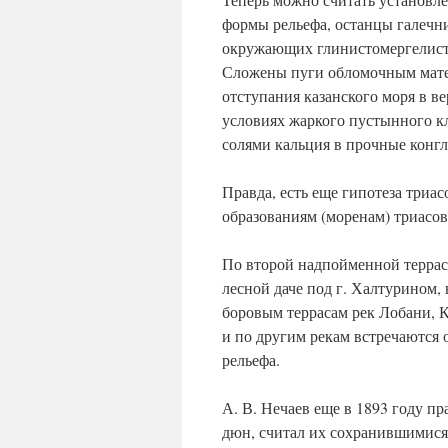
формы рельефа, останцы галечни
окружающих глинистомергелисты
Сложены пуги обломочным мате
отступания казанского моря в ве
условиях жаркого пустынного к
солями кальция в прочные конгл
Правда, есть еще гипотеза триа
образованиям (моренам) триасово
По второй надпойменной террасе
лесной даче под г. Халтурином,
боровым террасам рек Лобани, 
и по другим рекам встречаются
рельефа.
А. В. Нечаев еще в 1893 году п
дюн, считал их сохранившимися,