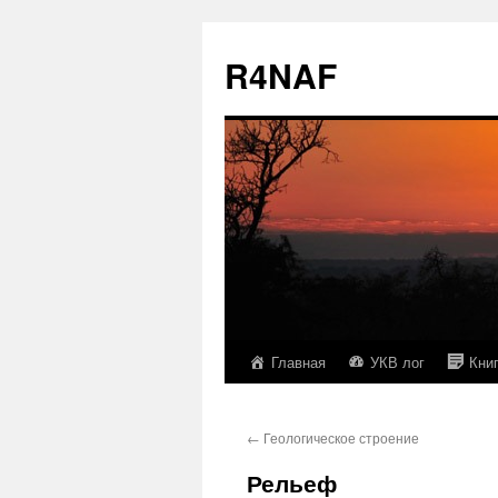
R4NAF
Главная
УКВ лог
Кни
Перейти
к
←
Геологическое строение
содержимому
Рельеф