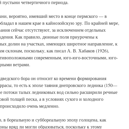
й пустыни четвертичного периода.
и, вероятно, имевший место в конце пермского — в
обладал в нашем крае в кайнозойскую эру. По крайней мере,
ания сейчас отсутствуют, за исключением отдельных
дения. Как правило, дюнные поля приурочены к
ых долин на участках, имеющих широтное направление, к
 склонам, поскольку, как писал А. В. Хабаков (1926),
тивоположными современным, юго-юго-восточными, юго-
дными ветрами.
дведского бора он относит ко времени формирования
ррасы, то есть к эпохе таяния днепровского ледника (150—
ные потоки талых ледниковых вод сильно расширили речные
вой толщей песка, а в условиях сухого и холодного
 происходило очень медленно.
р, в бореальную и суббореальную эпоху голоцена, как
юны вряд ли могли образоваться, поскольку к этому