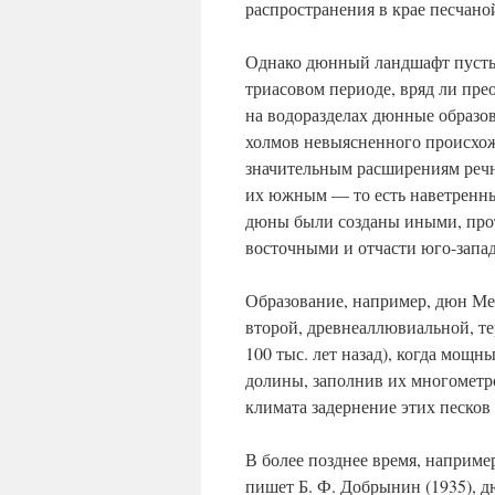
распространения в крае песчано
Однако дюнный ландшафт пустын
триасовом периоде, вряд ли пре
на водоразделах дюнные образов
холмов невыясненного происхож
значительным расширениям речн
их южным — то есть наветренным
дюны были созданы иными, про
восточными и отчасти юго-запа
Образование, например, дюн Ме
второй, древнеаллювиальной, те
100 тыс. лет назад), когда мощ
долины, заполнив их многометро
климата задернение этих песков
В более позднее время, наприме
пишет Б. Ф. Добрынин (1935), д