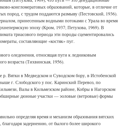
ково-конгломератовых образований, которые, в отличие от
х пород, с трудом поддаются размыву (Пестовский, 1936).
риалом, принесенным водными потоками с Урала во время
рхнепермскую эпоху (Кром, 1937; Петухова, 1969). В
лимата триасового периода эти породы сцементировались
омераты, составляющие «костяк» пуг.
сового оледенения, относящая пуги к ледниковым
го возраста (Тихвинская, 1956).
 р. Вятки в Медведском и Суводском бору, в Истобенской
 выше г. Слободского у пос. Каринский Перевоз, по
Кильмези, Валы в Кильмезском районе, Кобры в Нагорском
 обширные дюнные участки — эоловые (ветровые) формы
равильно определяя время и механизм образования вятских
 благодаря задернению, от былого более широкого