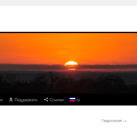
ги
Поддержать
Ссылки
ru
Гидрология
→