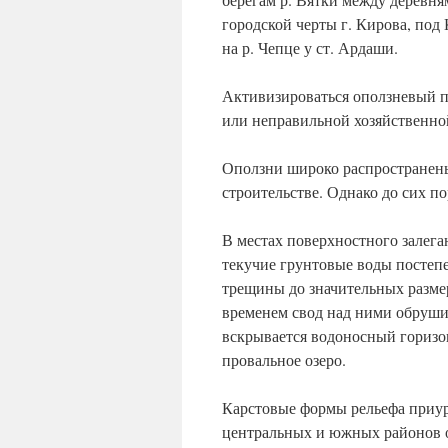
городской черты г. Кирова, под 
на р. Чепце у ст. Ардаши.
Активизироваться оползневый п
или неправильной хозяйственной
Оползни широко распространены 
строительстве. Однако до сих п
В местах поверхностного залега
текучие грунтовые воды посте
трещины до значительных разме
временем свод над ними обрушив
вскрывается водоносный горизон
провальное озеро.
Карстовые формы рельефа приуро
центральных и южных районов о