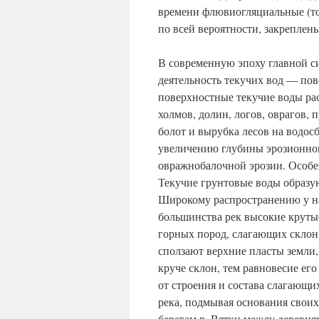
времени флювиогляциальные (то
по всей вероятности, закреплен
В современную эпоху главной с
деятельность текучих вод — по
поверхностные текучие воды ра
холмов, долин, логов, оврагов,
болот и вырубка лесов на водосб
увеличению глубины эрозионного
овражнобалочной эрозии. Особе
Текучие грунтовые воды образу
Широкому распространению у на
большинства рек высокие круты
горных пород, слагающих склон,
сползают верхние пласты земли,
круче склон, тем равновесие ег
от строения и состава слагающи
река, подмывая основания свои
берегам р. Вятки между деревня