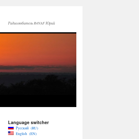
Радиолюбитель R4NAF Юрий
Language switcher
Русский
RU
English
EN