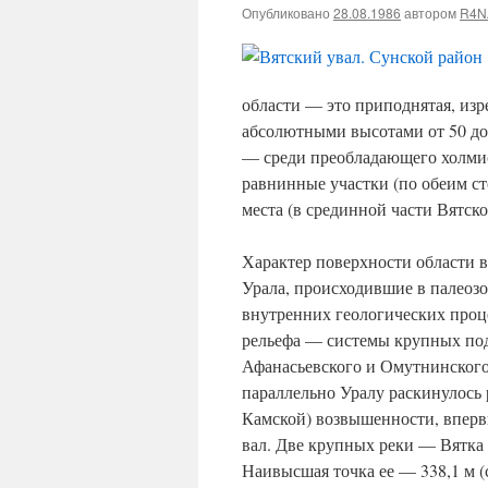
Опубликовано
28.08.1986
автором
R4N
области — это приподнятая, изр
абсолютными высотами от 50 до
— среди преобладающего холми
равнинные участки (по обеим ст
места (в срединной части Вятско
Характер поверхности области 
Урала, происходившие в палеозо
внутренних геологических проц
рельефа — системы крупных под
Афанасьевского и Омутнинского
параллельно Уралу раскинулось 
Камской) возвышенности, вперв
вал. Две крупных реки — Вятка
Наивысшая точка ее — 338,1 м (