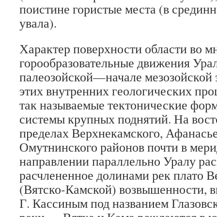
поистине гористые места (в срединн
увала).
Характер поверхности области во м
горообразовательные движения Урал
палеозойской—начале мезозойской э
этих внутренних геологических про
так называемые тектонические фор
системы крупных поднятий. На вост
пределах Верхнекамского, Афанасье
Омутнинского районов почти в мер
направлении параллельно Уралу ра
расчлененное долинами рек плато 
(Вятско-Камской) возвышенности, в
Г. Кассиным под названием Глазовс