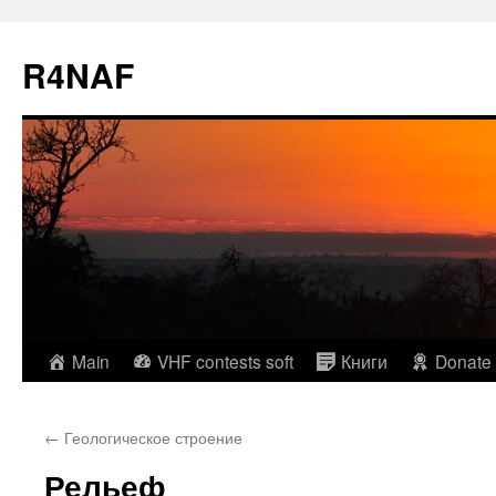
R4NAF
Skip
Main
VHF contests soft
Книги
Donate
to
←
Геологическое строение
content
Рельеф