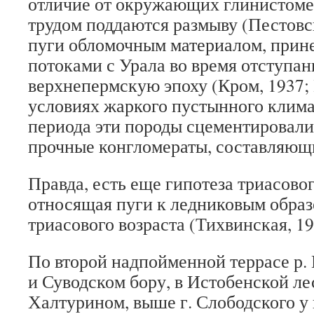
отличие от окружающих глинистоме
трудом поддаются размыву (Пестовс
пуги обломочным материалом, при
потоками с Урала во время отступан
верхнепермскую эпоху (Кром, 1937; 
условиях жаркого пустынного клима
периода эти породы сцементировали
прочные конгломераты, составляющи
Правда, есть еще гипотеза триасово
относящая пуги к ледниковым обра
триасового возраста (Тихвинская, 19
По второй надпойменной террасе р.
и Суводском бору, в Истобенской лес
Халтурином, выше г. Слободского у