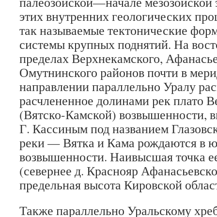
палеозойской—начале мезозойской э
этих внутренних геологических про
так называемые тектонические фор
системы крупных поднятий. На вост
пределах Верхнекамского, Афанасье
Омутнинского районов почти в мер
направлении параллельно Уралу ра
расчлененное долинами рек плато 
(Вятско-Камской) возвышенности, в
Г. Кассиным под названием Глазовс
реки — Вятка и Кама рождаются в ю
возвышенности. Наивысшая точка е
(севернее д. Краснояр Афанасьевско
предельная высота Кировской облас
Также параллельно Уральскому хреб