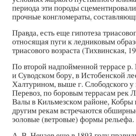
периода эти породы сцементировали
прочные конгломераты, составляющи
Правда, есть еще гипотеза триасово
относящая пуги к ледниковым обра
триасового возраста (Тихвинская, 19
По второй надпойменной террасе р.
и Суводском бору, в Истобенской лес
Халтурином, выше г. Слободского у
Перевоз, по боровым террасам рек Л
Валы в Кильмезском районе, Кобры 
другим рекам встречаются обширн
эоловые (ветровые) формы рельефа.
А. В. Нечаев еще в 1893 году прави