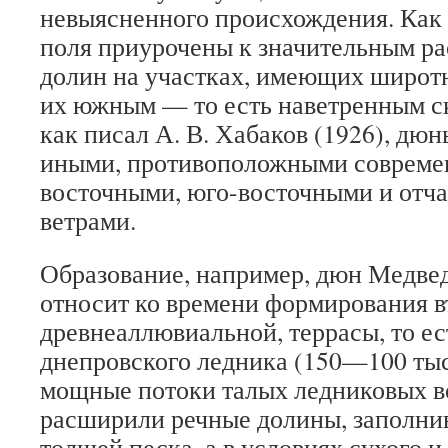
невыясненного происхождения. Как
поля приурочены к значительным р
долин на участках, имеющих широтн
их южным — то есть наветренным ск
как писал А. В. Хабаков (1926), дю
иными, противоположными совреме
восточными, юго-восточными и отч
ветрами.
Образование, например, дюн Медвед
относит ко времени формирования в
древнеаллювиальной, террасы, то ес
днепровского ледника (150—100 тыс.
мощные потоки талых ледниковых в
расширили речные долины, заполни
толщей песка, а в условиях сухого и