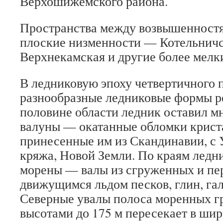
Верхошижемского района.
Пространства между возвышенност
плоские низменности — Котельничс
Верхнекамская и другие более мелк
В ледниковую эпоху четвертичного 
разнообразные ледниковые формы р
половине области ледник оставил 
валуны — окатанные обломки крист
принесенные им из Скандинавии, с 
кряжа, Новой Земли. По краям ледн
морены — валы из сгруженных и п
движущимся льдом песков, глин, га
Северные увалы полоса моренных гр
высотами до 175 м пересекает в ши