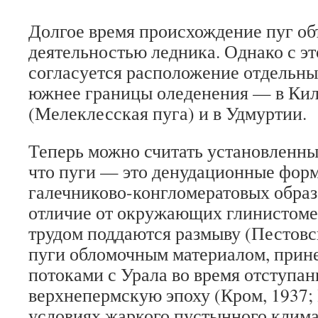
Долгое время происхождение пуг об
деятельностью ледника. Однако с эт
согласуется расположение отдельны
южнее границы оледенения — в Кил
(Мелеклесская пуга) и в Удмуртии.
Теперь можно считать установленным
что пуги — это денудационные фор
галечниково-конгломератовых образ
отличие от окружающих глинистоме
трудом поддаются размыву (Пестовс
пуги обломочным материалом, при
потоками с Урала во время отступан
верхнепермскую эпоху (Кром, 1937; 
условиях жаркого пустынного клима