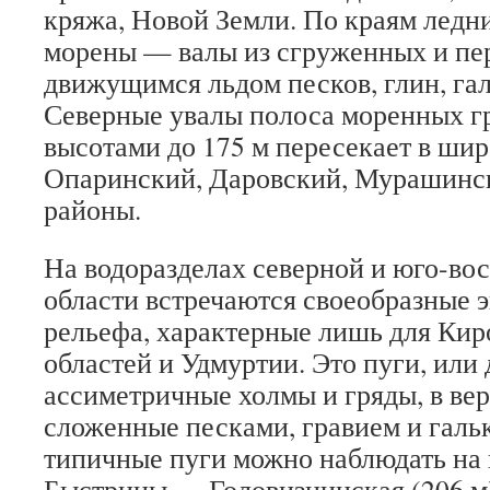
кряжа, Новой Земли. По краям ледн
морены — валы из сгруженных и п
движущимся льдом песков, глин, га
Северные увалы полоса моренных гр
высотами до 175 м пересекает в ши
Опаринский, Даровский, Мурашинс
районы.
На водоразделах северной и юго-во
области встречаются своеобразные
рельефа, характерные лишь для Кир
областей и Удмуртии. Это пуги, или
ассиметричные холмы и гряды, в ве
сложенные песками, гравием и галь
типичные пуги можно наблюдать на 
Быстрицы — Головизнинская (206 м)