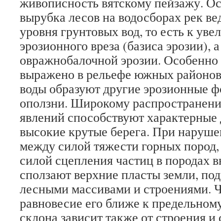
живописность вятскому пейзажу. О
вырубка лесов на водосборах рек в
уровня грунтовых вод, то есть к ув
эрозионного вреза (базиса эрозии), 
овражнобалочной эрозии. Особенно 
выражено в рельефе южных районов
воды образуют другие эрозионные 
оползни. Широкому распространени
явлений способствуют характерные 
высокие крутые берега. При наруше
между силой тяжести горных пород,
силой сцепления частиц в породах в
сползают верхние пласты земли, под
лесными массивами и строениями. Ч
равновесие его ближе к предельном
склона зависит также от строения и