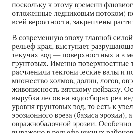
поскольку к этому времени флювиог
отложенные ледниковым потоком) п
всей вероятности, закреплены расти
В современную эпоху главной сило
рельеф края, выступает разрушающа
текучих вод — поверхностных и в 
грунтовых. Именно поверхностные 
расчленили тектонические валы и п
множество холмов, долин, логов, ов
живописность вятскому пейзажу. О
вырубка лесов на водосборах рек в
уровня грунтовых вод, то есть к ув
эрозионного вреза (базиса эрозии), 
овражнобалочной эрозии. Особенно 
выражено в рельефе южных районов