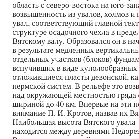
область с северо-востока на юго-зап
возвышенность из увалов, холмов и
увал, соответствующий главной тек
структуре осадочного чехла в преде
Вятскому валу. Образовался он в на
в результате медленных вертикальн
отдельных участков (блоков) фунда
вспучивших в виде куполообразных 
отложившиеся пласты девонской, к
пермской систем. В рельефе это воз
над окружающей местностью гряда 
шириной до 40 км. Впервые на эти п
внимание П. И. Кротов, назвав их В
Наибольшая высота Вятского увала
находится между деревнями Недоре