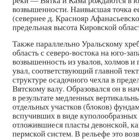
реки — Вятка и Кама рождаются в ю
возвышенности. Наивысшая точка е
(севернее д. Краснояр Афанасьевско
предельная высота Кировской облас
Также параллельно Уральскому хреб
область с северо-востока на юго-зап
возвышенность из увалов, холмов и
увал, соответствующий главной тек
структуре осадочного чехла в преде
Вятскому валу. Образовался он в на
в результате медленных вертикальн
отдельных участков (блоков) фунда
вспучивших в виде куполообразных 
отложившиеся пласты девонской, к
пермской систем. В рельефе это воз