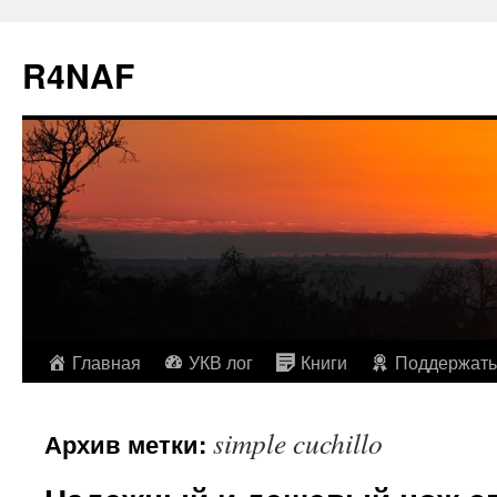
R4NAF
Перейти
Главная
УКВ лог
Книги
Поддержать
к
simple cuchillo
Архив метки:
содержимому