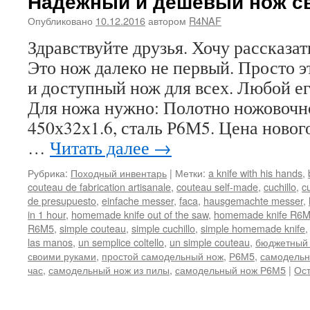
Надежный и дешевый нож с
Опубликовано
10.12.2016
автором
R4NAF
Здравствуйте друзья. Хочу рассказать
Это нож далеко не первый. Просто 
и доступный нож для всех. Любой ег
Для ножа нужно: Полотно ножовоч
450х32х1.6, сталь Р6М5. Цена новог
…
Читать далее
→
Рубрика:
Походный инвентарь
|
Метки:
a knife with his hands
,
couteau de fabrication artisanale
,
couteau self-made
,
cuchillo
,
c
de presupuesto
,
einfache messer
,
faca
,
hausgemachte messer
,
in 1 hour
,
homemade knife out of the saw
,
homemade knife R6
R6M5
,
simple couteau
,
simple cuchillo
,
simple homemade knife
las manos
,
un semplice coltello
,
un simple couteau
,
бюджетный
своими руками
,
простой самодельный нож
,
Р6М5
,
самодельн
час
,
самодельный нож из пилы
,
самодельный нож Р6М5
|
Ост