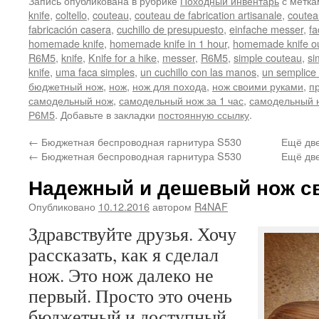
Запись опубликована в рубрике
Походный инвентарь
с метк
knife
,
coltello
,
couteau
,
couteau de fabrication artisanale
,
coutea
fabricación casera
,
cuchillo de presupuesto
,
einfache messer
,
fa
homemade knife
,
homemade knife in 1 hour
,
homemade knife ou
R6M5
,
knife
,
Knife for a hike
,
messer
,
R6M5
,
simple couteau
,
si
knife
,
uma faca simples
,
un cuchillo con las manos
,
un semplice 
бюджетный нож
,
нож
,
нож для похода
,
нож своими руками
,
п
самодельный нож
,
самодельный нож за 1 час
,
самодельный 
Р6М5
. Добавьте в закладки
постоянную ссылку
.
←
Бюджетная беспроводная гарнитура S530
Ещё две
←
Бюджетная беспроводная гарнитура S530
Ещё две
Надежный и дешевый нож с
Опубликовано
10.12.2016
автором
R4NAF
Здравствуйте друзья. Хочу
рассказать, как я сделал
нож. Это нож далеко не
первый. Просто это очень
бюджетный и доступный