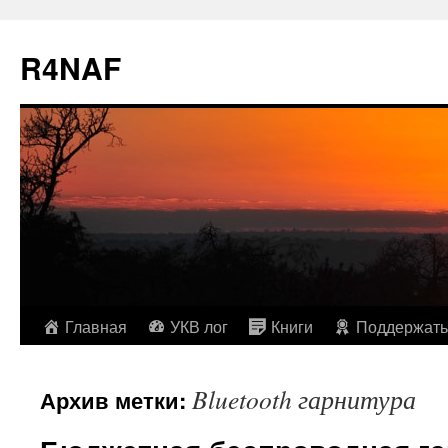
R4NAF
Перейти
Главная
УКВ лог
Книги
Поддержать
к
Bluetooth гарнитура
Архив метки:
содержимому