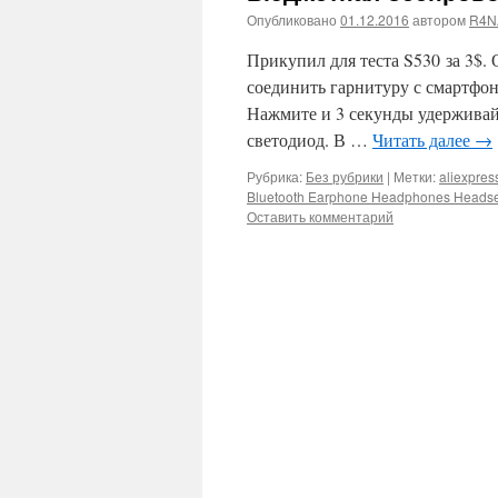
Опубликовано
01.12.2016
автором
R4N
Прикупил для теста S530 за 3$. 
соединить гарнитуру с смартфо
Нажмите и 3 секунды удерживай
светодиод. В …
Читать далее
→
Рубрика:
Без рубрики
|
Метки:
aliexpres
Bluetooth Earphone Headphones Headse
Оставить комментарий