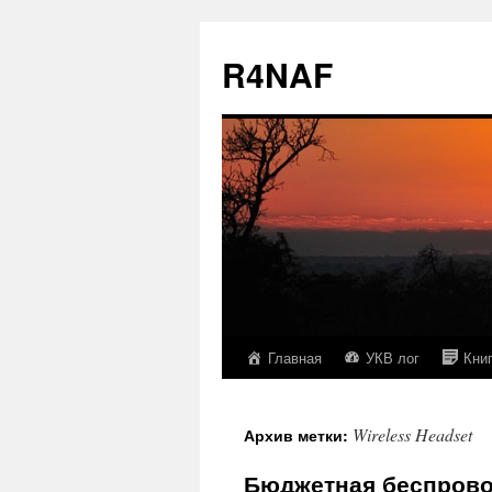
R4NAF
Главная
УКВ лог
Кни
Перейти
к
Wireless Headset
Архив метки:
содержимому
Бюджетная беспрово