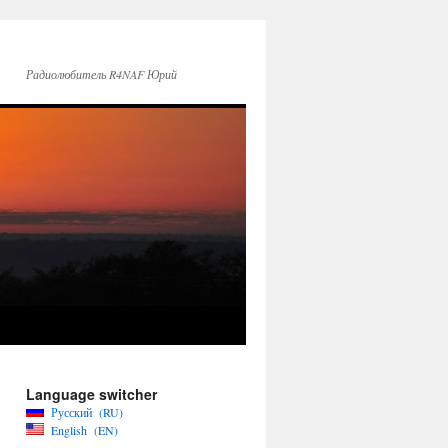
Радиолюбитель R4NAF Юрий
Language switcher
Русский
RU
English
EN