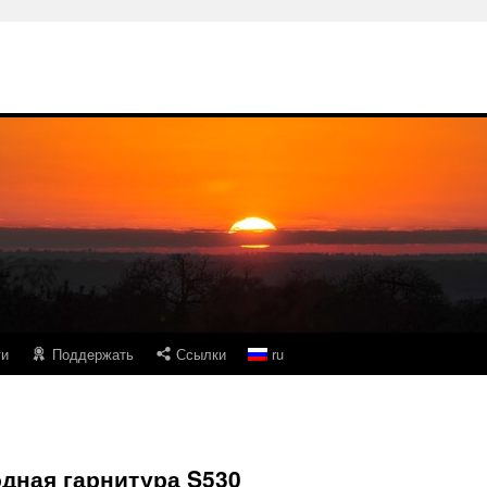
ги
Поддержать
Ссылки
ru
дная гарнитура S530