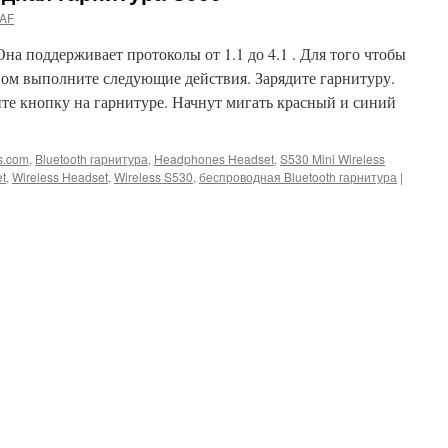
AF
Она поддерживает протоколы от 1.1 до 4.1 . Для того чтобы
ном выполните следующие действия. Зарядите гарнитуру.
те кнопку на гарнитуре. Начнут мигать красный и синий
s.com
,
Bluetooth гарнитура
,
Headphones Headset
,
S530 Mini Wireless
t
,
Wireless Headset
,
Wireless S530
,
беспроводная Bluetooth гарнитура
|