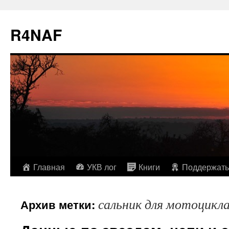
R4NAF
Перейти
Главная
УКВ лог
Книги
Поддержать
к
сальник для мотоцикл
Архив метки:
содержимому