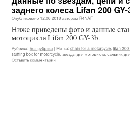
Данные по звездам, цепи и 
заднего колеса Lifan 200 GY-
Опубликовано
12.06.2018
автором
R4NAF
Ниже приведены фото и данные ста
мотоцикла Lifan 200 GY-3b.
Рубрика:
Без рубрики
|
Метки:
chain for a motorcycle
,
lifan 200
stuffing box for motorcycle
,
звезды для мотоцикла
,
сальник дл
Оставить комментарий