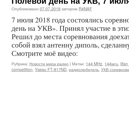
Полевой день на УКВ, 7 июля
Опубликовано
07.07.2018
автором
R4NAF
7 июля 2018 года состоялись сорев
день на УКВ». Принял участие в эти
Решил до места соревнования доехат
собой взял антенну диполь, сделанн
Смотрите моё видео:
Рубрика:
Новости мира радио
|
Метки:
144 MHz
,
144мгц
,
lifa
competition
,
Yaesu FT-817ND
,
радиолюбитель
,
УКВ соревнов