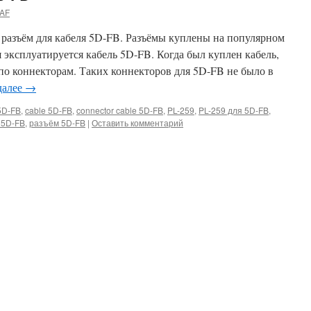
AF
азъём для кабеля 5D-FB. Разъёмы куплены на популярном
я эксплуатируется кабель 5D-FB. Когда был куплен кабель,
по коннекторам. Таких коннекторов для 5D-FB не было в
далее
→
5D-FB
,
cable 5D-FB
,
connector cable 5D-FB
,
PL-259
,
PL-259 для 5D-FB
,
 5D-FB
,
разъём 5D-FB
|
Оставить комментарий