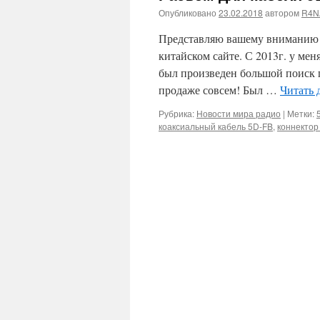
Опубликовано
23.02.2018
автором
R4N
Представляю вашему вниманию р
китайском сайте. С 2013г. у мен
был произведен большой поиск 
продаже совсем! Был …
Читать 
Рубрика:
Новости мира радио
|
Метки:
коаксиальный кабель 5D-FB
,
коннектор