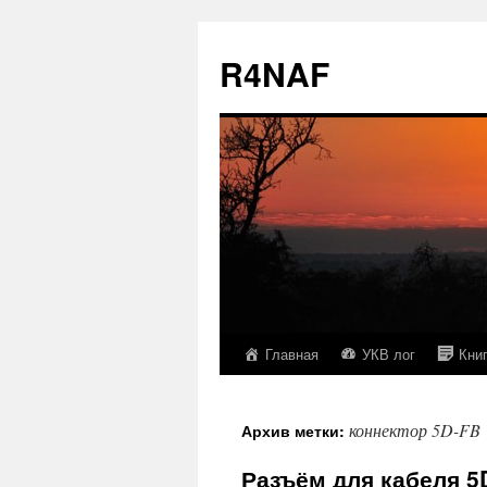
R4NAF
Главная
УКВ лог
Кни
Перейти
к
коннектор 5D-FB
Архив метки:
содержимому
Разъём для кабеля 5