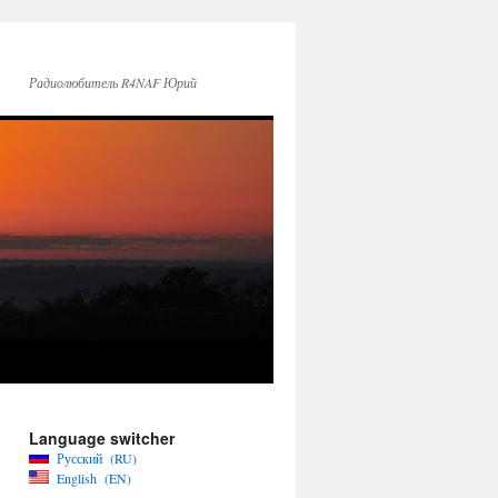
Радиолюбитель R4NAF Юрий
Language switcher
Русский
RU
English
EN