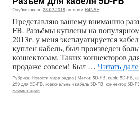
Разъём для кабеля 5D-FB
Опубликовано
23.02.2018
автором
R4NAF
Представляю вашему вниманию разъ
FB. Разъёмы куплены на популярном
2013г. у меня эксплуатируется кабе
куплен кабель, был произведен бол
коннекторам. Таких коннекторов дл
продаже совсем! Был …
Читать дал
Рубрика:
Новости мира радио
|
Метки:
5D-FB
,
cable 5D-FB
,
c
259 для 5D-FB
,
коаксиальный кабель 5D-FB
,
коннектор 5D-F
комментарий