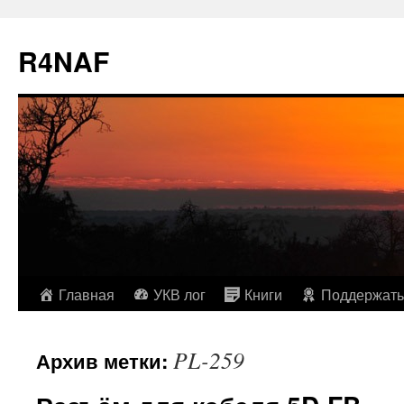
R4NAF
Перейти
Главная
УКВ лог
Книги
Поддержать
к
PL-259
Архив метки:
содержимому