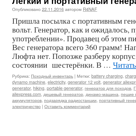
Легкий и портативный генер
Опубликовано
22.11.2016
автором
R4NAF
Пришла посылка с портативным ген
вольт. Генератор, как и ожидалось,
употреблении». Продавец об этом п
Вес генератора всего 360 грамм! На
Люфта нет. Попозже разберу корпус
состоянии шестерёнки. В …
Читать
Рубрика:
Походный инвентарь
|
Метки:
battery charging
,
charg
dynamo machine
,
electricity
,
generator 12 volt
,
generator aliexp
generator
,
hiking
,
portable generator
,
генератор для походов
,
Г
aliexpress.com
,
дешевый генератор
,
динамо-машина
,
пешие 
аккумуляторов
,
подзарядка радиостанции
,
портативный гене
электричество
|
Оставить комментарий