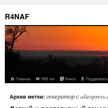
R4NAF
Перейти
Главная
УКВ лог
Книги
Поддержать
к
генератор с aliexpress
Архив метки:
содержимому