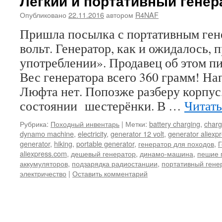
Легкий и портативный генер
Опубликовано
22.11.2016
автором
R4NAF
Пришла посылка с портативным ген
вольт. Генератор, как и ожидалось,
употреблении». Продавец об этом п
Вес генератора всего 360 грамм! На
Люфта нет. Попозже разберу корпус
состоянии шестерёнки. В …
Читать
Рубрика:
Походный инвентарь
|
Метки:
battery charging
,
charg
dynamo machine
,
electricity
,
generator 12 volt
,
generator aliexp
generator
,
hiking
,
portable generator
,
генератор для походов
,
Г
aliexpress.com
,
дешевый генератор
,
динамо-машина
,
пешие 
аккумуляторов
,
подзарядка радиостанции
,
портативный гене
электричество
|
Оставить комментарий