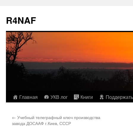
R4NAF
Перейти
Главная
УКВ лог
Книги
Поддержать
к
←
Учебный телеграфный ключ производства
содержимому
завода ДОСААФ г.Киев, СССР