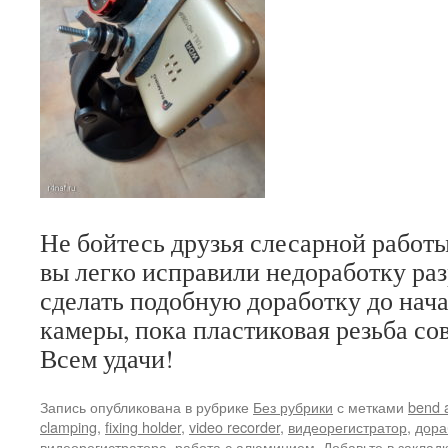
Не бойтесь друзья слесарной работы
вы легко исправили недоработку ра
сделать подобную доработку до нач
камеры, пока пластиковая резьба сов
Всем удачи!
Запись опубликована в рубрике
Без рубрики
с метками
bend 
clamping
,
fixing holder
,
video recorder
,
видеорегистратор
,
дора
видеорегистратора
,
работа с алюминием
. Добавьте в заклад