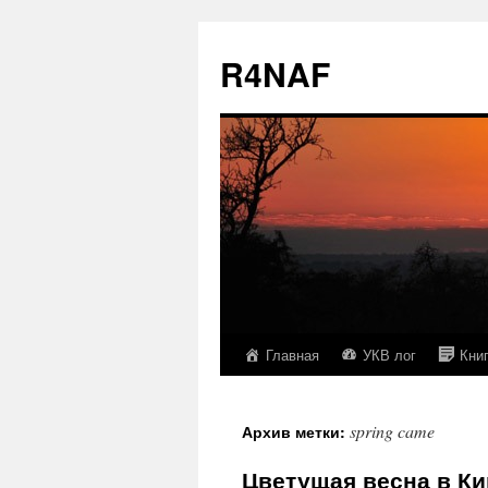
R4NAF
Главная
УКВ лог
Кни
Перейти
к
spring came
Архив метки:
содержимому
Цветущая весна в К