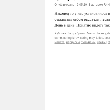
Опубликовано
19.05.2018
автором
R4N
Наконец то у нас установилось 
открытым небом расцвели перв
День в день. Приятно видеть та
Рубрика:
Без рубрики
|
Метки:
beauty
,
da
came
,
spring kirov
,
spring may
,
tulips
,
вес
мачеха
,
нарциссы
,
тюльпаны
,
цветы
|
О