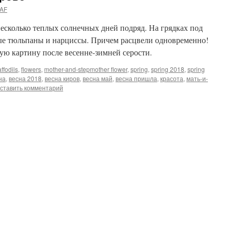
AF
несколько теплых солнечных дней подряд. На грядках под
ые тюльпаны и нарциссы. Причем расцвели одновременно!
кую картину после весенне-зимней серости.
ffodils
,
flowers
,
mother-and-stepmother flower
,
spring
,
spring 2018
,
spring
на
,
весна 2018
,
весна киров
,
весна май
,
весна пришла
,
красота
,
мать-и-
ставить комментарий