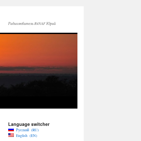
Радиолюбитель R4NAF Юрий
Language switcher
Русский
RU
English
EN