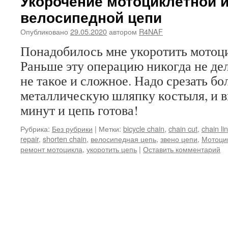
Укорочение мотоциклетной 
велосипедной цепи
Опубликовано
29.05.2020
автором
R4NAF
Понадобилось мне укоротить мотоц
Раньше эту операцию никогда не дел
не такое и сложное. Надо срезать бо
металлическую шляпку костыля, и в
минут и цепь готова!
Рубрика:
Без рубрики
|
Метки:
bicycle chain
,
chain cut
,
chain li
repair
,
shorten chain
,
велосипедная цепь
,
звено цепи
,
Мотоци
ремонт мотоцикла
,
укоротить цепь
|
Оставить комментарий