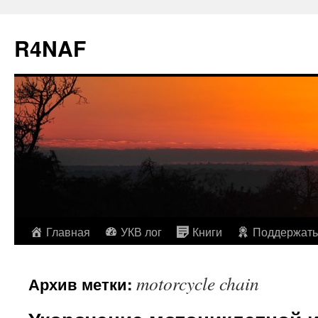
R4NAF
Перейти
Главная
УКВ лог
Книги
Поддержать
к
motorcycle chain
Архив метки:
содержимому