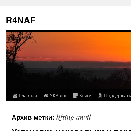
R4NAF
Перейти
Главная
УКВ лог
Книги
Поддержать
к
lifting anvil
Архив метки:
содержимому