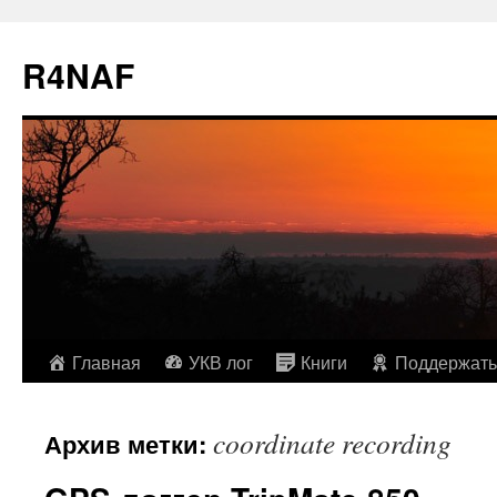
R4NAF
Перейти
Главная
УКВ лог
Книги
Поддержать
к
coordinate recording
Архив метки:
содержимому