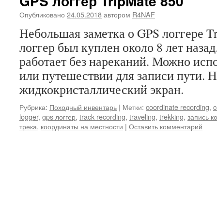
GPS логгер TripMate 850
Опубликовано
24.05.2018
автором
R4NAF
Небольшая заметка о GPS логгере Tr
логгер был куплен около 8 лет назад
работает без нареканий. Можно испо
или путешествии для записи пути. Н
жидкокристаллический экран.
Рубрика:
Походный инвентарь
|
Метки:
coordinate recording
,
c
logger
,
gps логгер
,
track recording
,
traveling
,
trekking
,
запись к
трека
,
координаты на местности
|
Оставить комментарий