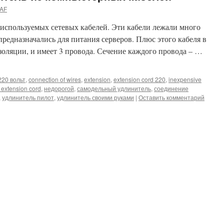
AF
 используемых сетевых кабелей. Эти кабели лежали много
предназначались для питания серверов. Плюс этого кабеля в
изоляции, и имеет 3 провода. Сечение каждого провода – …
220 вольт
,
connection of wires
,
extension
,
extension cord 220
,
inexpensive
 extension cord
,
недорогой
,
самодельный удлинитель
,
соединение
,
удлинитель пилот
,
удлинитель своими руками
|
Оставить комментарий