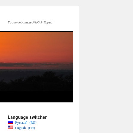
Радиолюбитель R4NAF Юрий
Language switcher
Русский
RU
English
EN