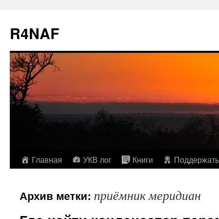
R4NAF
Перейти
Главная
УКВ лог
Книги
Поддержать
к
приёмник меридиан
Архив метки:
содержимому