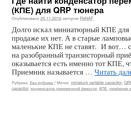
Где найти конденсатор пере
(КПЕ) для QRP тюнера
Опубликовано
25.11.2016
автором
R4NAF
Долго искал миниатюрный КПЕ для 
продаже их нет. А в старые ламповы
маленькие КПЕ не ставят. И вот… 
на разобранный транзисторный приё
оказывается есть именно тот КПЕ, ч
Приемник называется …
Читать дал
Рубрика:
Без рубрики
|
Метки:
miniature variable capacitor
,
QR
capacitor
,
конденсатор переменной ёмкости
,
КПЕ
,
приёмник 