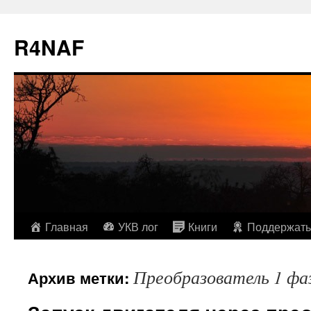
R4NAF
Перейти
Главная
УКВ лог
Книги
Поддержать
к
Преобразователь 1 фаз
Архив метки:
содержимому