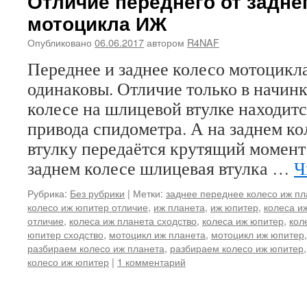
Отличие переднего от задне
мотоцикла ИЖ
Опубликовано
06.06.2017
автором
R4NAF
Переднее и заднее колесо мотоцик
одинаковы. Отличие только в начинк
колесе на шлицевой втулке находит
привода спидометра. А на заднем к
втулку передаётся крутящий момент
заднем колесе шлицевая втулка …
Ч
Рубрика:
Без рубрики
|
Метки:
заднее переднее колесо иж пл
колесо иж юпитер отличие
,
иж планета
,
иж юпитер
,
колеса и
отличие
,
колеса иж планета сходство
,
колеса иж юпитер
,
кол
юпитер сходство
,
мотоцикл иж планета
,
мотоцикл иж юпитер
разбираем колесо иж планета
,
разбираем колесо иж юпитер
колесо иж юпитер
|
1 комментарий