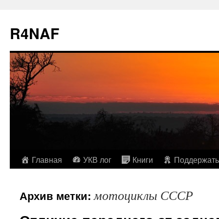
R4NAF
Перейти
Главная
УКВ лог
Книги
Поддержать
к
мотоциклы СССР
Архив метки:
содержимому