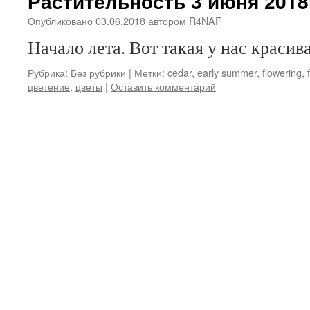
Растительность 3 июня 2018
Опубликовано
03.06.2018
автором
R4NAF
Начало лета. Вот такая у нас красив
Рубрика:
Без рубрики
|
Метки:
cedar
,
early summer
,
flowering
,
цветение
,
цветы
|
Оставить комментарий