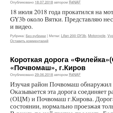
Опубликовано
18.07.2018
автором
R4NAF
18 июля 2018 года прокатился на мо
GY3b около Вятки. Представляю не
и видео.
Рубрика:
Без рубрики
|
Метки:
Lifan 200 GY3b
,
Motorcycle
,
Vya
Оставить комментарий
Короткая дорога «Филейка»
«Почвомаш», г.Киров
Опубликовано
29.06.2018
автором
R4NAF
Изучая район Почвомаш обнаружил 
Оказывается эта дорога соединяет 
(ОЦМ) и Почвомаш г.Кирова. Дорог
состоянии, нормально проезжая толь