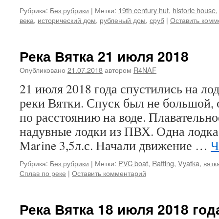
Рубрика:
Без рубрики
|
Метки:
19th century hut
,
historic house
века
,
исторический дом
,
рубленый дом
,
сруб
|
Оставить комм
Река Вятка 21 июля 2018
Опубликовано
21.07.2018
автором
R4NAF
21 июля 2018 года спустились на ло
реки Вятки. Спуск был не большой, 
по расстоянию на воде. Плавательно
надувные лодки из ПВХ. Одна лодка
Marine 3,5л.с. Начали движение …
Ч
Рубрика:
Без рубрики
|
Метки:
PVC boat
,
Rafting
,
Vyatka
,
вятк
Сплав по реке
|
Оставить комментарий
Река Вятка 18 июля 2018 год