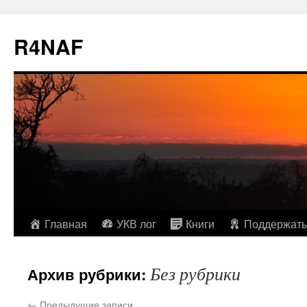
R4NAF
Перейти
Главная
УКВ лог
Книги
Поддержать
к
Без рубрики
Архив рубрики:
содержимому
←
Предыдущие записи