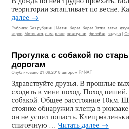
В дождь по ней трудно проехать. Б
территории затапливает по весне. К
далее
→
Рубрика:
Без рубрики
|
Метки:
берег
,
берег Вятки
,
вятка
,
джун
киров
,
Мотоцикл
,
оцм
,
пляж
,
покатушки
,
филейка
,
эндуро
|
Ос
Прогулка с собакой по ста
дорогам
Опубликовано
21.06.2018
автором
R4NAF
Здравствуйте друзья. В прошлые вы
сходить в мини поход. Поход пеший,
собакой. Общее расстояние 10км. Ш
стоянке обнаружил клеща в рюкзаке,
он не успел попасть. Клещ маленьки
спичечную …
Читать далее
→