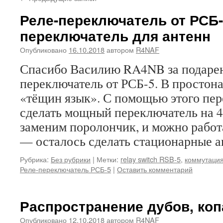
Реле-переключатель от РСБ
переключатель для антенн
Опубликовано
16.10.2018
автором
R4NAF
Спасибо Василию RA4NB за подаре
переключатель от РСБ-5. В простон
«тёщин язык». С помощью этого пе
сделать мощный переключатель на 4
заменим поролончик, и можно работ
— осталось сделать стационарные а
Рубрика:
Без рубрики
|
Метки:
relay switch RSB-5
,
коммутация
Реле-переключатель РСБ-5
|
Оставить комментарий
Распространение дубов, ко
Опубликовано
12.10.2018
автором
R4NAF