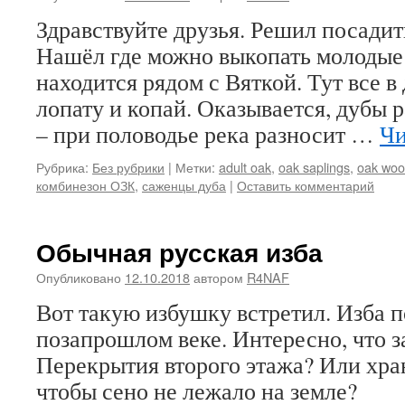
Здравствуйте друзья. Решил посадить
Нашёл где можно выкопать молодые 
находится рядом с Вяткой. Тут все в
лопату и копай. Оказывается, дубы 
– при половодье река разносит …
Чи
Рубрика:
Без рубрики
|
Метки:
adult oak
,
oak saplings
,
oak wo
комбинезон ОЗК
,
саженцы дуба
|
Оставить комментарий
Обычная русская изба
Опубликовано
12.10.2018
автором
R4NAF
Вот такую избушку встретил. Изба п
позапрошлом веке. Интересно, что за
Перекрытия второго этажа? Или хра
чтобы сено не лежало на земле?