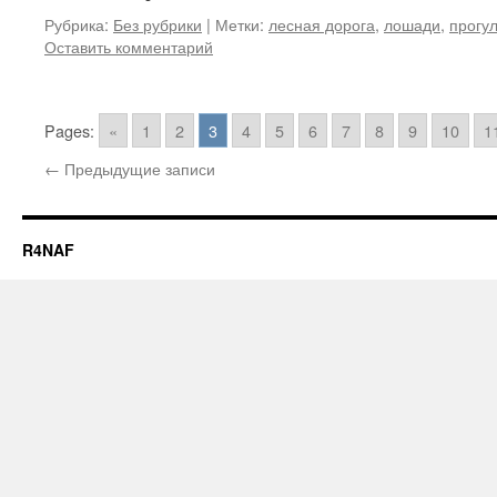
Рубрика:
Без рубрики
|
Метки:
лесная дорога
,
лошади
,
прогу
Оставить комментарий
Pages:
«
1
2
3
4
5
6
7
8
9
10
1
←
Предыдущие записи
R4NAF