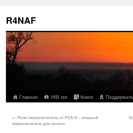
R4NAF
Перейти
Главная
УКВ лог
Книги
Поддержать
к
←
Реле-переключатель от РСБ-5 – мощный
К
содержимому
переключатель для антенн