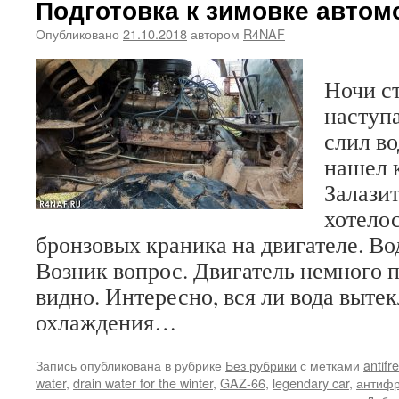
Подготовка к зимовке автом
Опубликовано
21.10.2018
автором
R4NAF
Ночи ст
наступа
слил во
нашел к
Залази
хотело
бронзовых краника на двигателе. Вод
Возник вопрос. Двигатель немного п
видно. Интересно, вся ли вода выте
охлаждения…
Запись опубликована в рубрике
Без рубрики
с метками
antifr
water
,
drain water for the winter
,
GAZ-66
,
legendary car
,
антифр