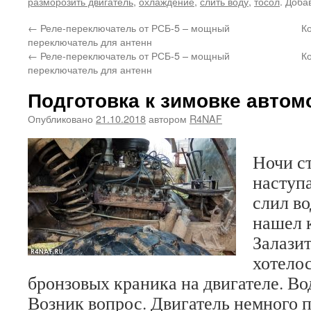
разморозить двигатель
,
охлаждение
,
слить воду
,
тосол
. Доба
←
Реле-переключатель от РСБ-5 – мощный
К
переключатель для антенн
←
Реле-переключатель от РСБ-5 – мощный
К
переключатель для антенн
Подготовка к зимовке автом
Опубликовано
21.10.2018
автором
R4NAF
Ночи ст
наступа
слил во
нашел к
Залази
хотело
бронзовых краника на двигателе. Вод
Возник вопрос. Двигатель немного п