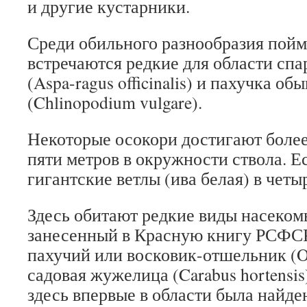
и другие кустарники.
Среди обильного разнообразия пой
встречаются редкие для области сп
(Aspa-ragus officinalis) и пахучка о
(Chlinopodium vulgare).
Некоторые осокори достигают более
пяти метров в окружности ствола. Е
гигантские ветлы (ива белая) в четы
Здесь обитают редкие виды насеком
занесенный в Красную книгу РСФС
пахучий или восковик-отшельник (O
садовая жужелица (Carabus hortensis)
здесь впервые в области была найде