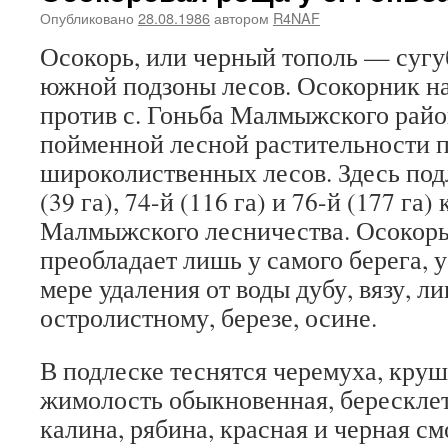
Опубликовано
28.08.1986
автором
R4NAF
Осокорь, или черный тополь — сугу
южной подзоны лесов. Осокорник на
против с. Гоньба Малмыжского райо
пойменной лесной растительности 
широколиственных лесов. Здесь под
(39 га), 74-й (116 га) и 76-й (177 га)
Малмыжского лесничества. Осокорь 
преобладает лишь у самого берега, 
мере удаления от воды дубу, вязу, ли
остролистному, березе, осине.
В подлеске теснятся черемуха, круш
жимолость обыкновенная, бересклет
калина, рябина, красная и черная с