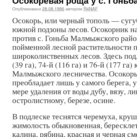
Осокоревая роща у с. Гоньб
Опубликовано
28.08.1986
автором
R4NAF
Осокорь, или черный тополь — сугу
южной подзоны лесов. Осокорник на
против с. Гоньба Малмыжского райо
пойменной лесной растительности 
широколиственных лесов. Здесь под
(39 га), 74-й (116 га) и 76-й (177 га)
Малмыжского лесничества. Осокорь 
преобладает лишь у самого берега, 
мере удаления от воды дубу, вязу, ли
остролистному, березе, осине.
В подлеске теснятся черемуха, круш
жимолость обыкновенная, бересклет
калина, рябина, красная и черная с