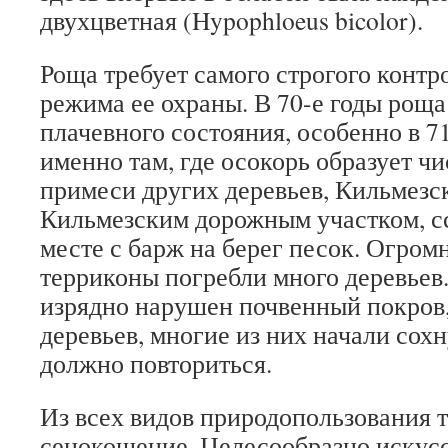
двухцветная (Hypophloeus bicolor).
Роща требует самого строгого конт
режима ее охраны. В 70-е годы роща
плачевного состояния, особенно в 71
именно там, где осокорь образует ч
примеси других деревьев, Кильмез
Кильмезским дорожным участком, с
месте с барж на берег песок. Огро
терриконы погребли много деревьев
изрядно нарушен почвенный покров
деревьев, многие из них начали сох
должно повториться.
Из всех видов природопользования 
сенокошение. Целесообразно искус