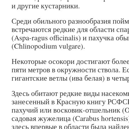
и другие кустарники.
Среди обильного разнообразия пой
встречаются редкие для области сп
(Aspa-ragus officinalis) и пахучка о
(Chlinopodium vulgare).
Некоторые осокори достигают более
пяти метров в окружности ствола. Е
гигантские ветлы (ива белая) в четы
Здесь обитают редкие виды насеком
занесенный в Красную книгу РСФС
пахучий или восковик-отшельник (O
садовая жужелица (Carabus hortensis)
здесь впервые в области была найде